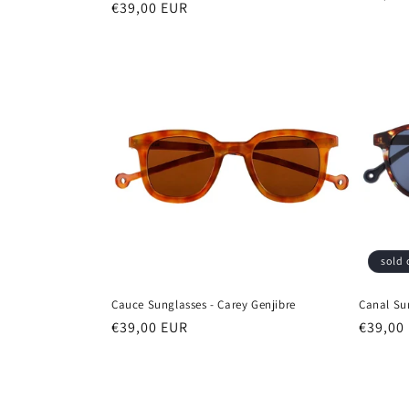
Normale
€39,00 EUR
prijs
prijs
sold 
Cauce Sunglasses - Carey Genjibre
Canal Sun
Normale
€39,00 EUR
Normal
€39,00
prijs
prijs