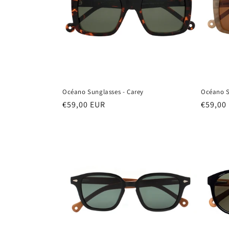
c
t
i
e
Océano Sunglasses - Carey
Océano S
:
Normale
€59,00 EUR
Normal
€59,00
prijs
prijs